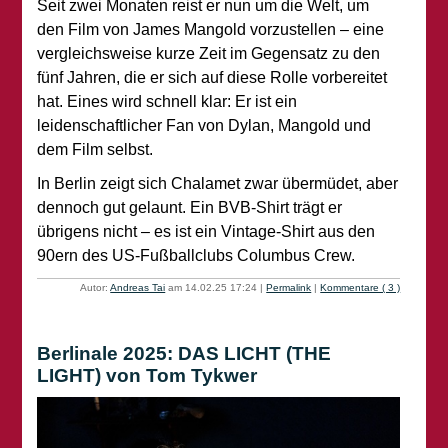
Seit zwei Monaten reist er nun um die Welt, um
den Film von James Mangold vorzustellen – eine
vergleichsweise kurze Zeit im Gegensatz zu den
fünf Jahren, die er sich auf diese Rolle vorbereitet
hat. Eines wird schnell klar: Er ist ein
leidenschaftlicher Fan von Dylan, Mangold und
dem Film selbst.
In Berlin zeigt sich Chalamet zwar übermüdet, aber
dennoch gut gelaunt. Ein BVB-Shirt trägt er
übrigens nicht – es ist ein Vintage-Shirt aus den
90ern des US-Fußballclubs Columbus Crew.
Autor:
Andreas Tai
am 14.02.25 17:24
|
Permalink
|
Kommentare ( 3 )
Berlinale 2025: DAS LICHT (THE
LIGHT) von Tom Tykwer