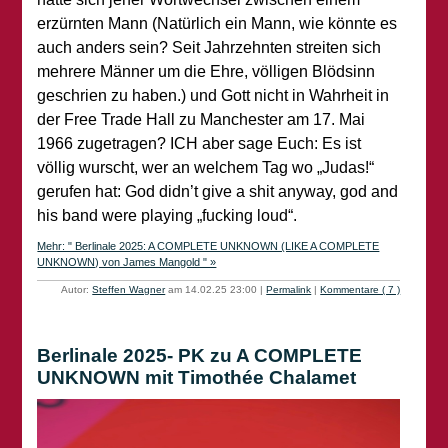
erzürnten Mann (Natürlich ein Mann, wie könnte es
auch anders sein? Seit Jahrzehnten streiten sich
mehrere Männer um die Ehre, völligen Blödsinn
geschrien zu haben.) und Gott nicht in Wahrheit in
der Free Trade Hall zu Manchester am 17. Mai
1966 zugetragen? ICH aber sage Euch: Es ist
völlig wurscht, wer an welchem Tag wo „Judas!“
gerufen hat: God didn’t give a shit anyway, god and
his band were playing „fucking loud“.
Mehr: " Berlinale 2025: A COMPLETE UNKNOWN (LIKE A COMPLETE
UNKNOWN) von James Mangold " »
Autor:
Steffen Wagner
am 14.02.25 23:00
|
Permalink
|
Kommentare ( 7 )
Berlinale 2025- PK zu A COMPLETE
UNKNOWN mit Timothée Chalamet