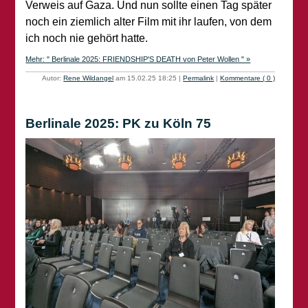
Verweis auf Gaza. Und nun sollte einen Tag später
noch ein ziemlich alter Film mit ihr laufen, von dem
ich noch nie gehört hatte.
Mehr: " Berlinale 2025: FRIENDSHIP'S DEATH von Peter Wollen " »
Autor:
Rene Wildangel
am 15.02.25 18:25
|
Permalink
|
Kommentare ( 0 )
Berlinale 2025: PK zu Köln 75