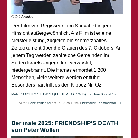
© Orit Azoulay
Der Film von Regisseur Tom Shoval ist in jeder
Hinsicht außergewöhnlich. Als Film ist er eine
Meisterleistung, zugleich ein schmerzhaftes
Zeitdokument über die Grauen des 7. Oktobers. An
jenem Tag werden zahlreiche Gemeinden im
Süden Israels angegriffen, verwüstet,
niedergebrannt. Die Hamas ermordet 1.200
Menschen, viele weitere werden entführt.
Besonders hart trifft es den Kibbuz Nir Oz.
Mehr: " MICHTAV LE'DAVID (LETTER TO DAVID) von Tom Shoval " »
Autor:
Rene Wildangel
am 16.02.25 10:50
|
Permalink
|
Kommentare ( 1 )
Berlinale 2025: FRIENDSHIP'S DEATH
von Peter Wollen