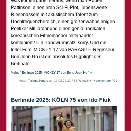
Was kommt dabei heraus, wenn man Robert
Pattinson, einen irren Sci-Fi-Plot, liebenswerte
Riesenasseln mit akustischem Talent zum
Hochfrequenzbereich, einen größenwahnsinnigen
Politiker-Milliardär und einen genial-radikalen
koreanischen Filmemacher miteinander
kombiniert? Ein Bandwurmsatz, sorry. Und ein
toller Film. MICKEY 17 von PARASITE-Regisseur
Bon Joon Ho ist ein absolutes Highlight der
Berlinale.
Mehr: " Berlinale 2025: MICKEY 17 von Bong Joon Ho " »
Autor:
Tiziana Zugaro
am 16.02.25 22:43
|
Permalink
|
Kommentare ( 0 )
Berlinale 2025: KÖLN 75 von Ido Fluk