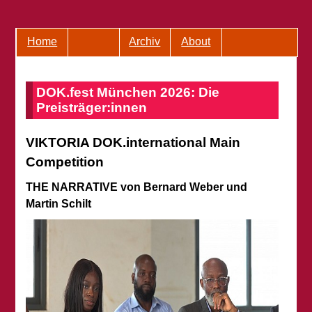
Home
Archiv
About
DOK.fest München 2026: Die
Preisträger:innen
VIKTORIA DOK.international Main
Competition
THE NARRATIVE von Bernard Weber und
Martin Schilt