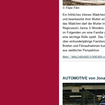
© Flare Film
Ein fröhliches kleines Mädche
und beantwortet ihrer Mutter e
das Mädchen darf die Mutter in
Regisseurin Janna Ji Wonders a
im Folgenden um eine Familie g
eine wichtige Rolle spielt. Da
über einhundertjährige Famil
Briefen und Filmaufnahmen kun
aus weiblicher Perspektive.
Mehr: " WALCHENSEE FOREVER von J
AUTOMOTIVE von Jonas 