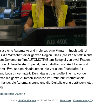
hr als eine Automarke und mehr als eine Firma. In Ingolstadt ist
ür die Wirtschaft einer ganzen Region. Dass „die Wirtschaft“ nichts
Heldts Dokumentarfilm AUTOMOTIVE am Beispiel von zwei Frauen:
Logistikdienstleister Imperial, der im Auftrag von Audi Lager und
mmt. Eva ist eine Headhunterin, die vor allem Fachkräfte für
und Logistik vermittelt. Denn das ist das große Thema, vor dem
t wie die ganze Automobilindustrie im Umbruch: Internationale
 lange, die Automatisierung und die Digitalisierung verändern jetzt
ng.
 (Berlinale 2020) " »
Autor:
Steffen Wagner
am 23.02.20 13:30
|
Permalink
|
Kommentare ( 0 )