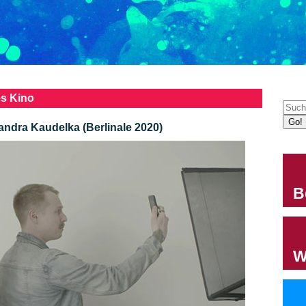
es Kino
ra Kaudelka (Berlinale 2020)
B
W