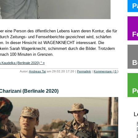
P
r eine Person des öffentlichen Lebens kann deren Kontur, die für
F
 durch Zeitungs- und Fernsehberichte gezeichnet wird, schärfen
n. In dieser Hinsicht ist WAGENKNECHT interessant. Die
ikerin Sarah Wagenknecht, schimmert durch die Bilder. Trotzdem
 nach 100 Minuten in Grenzen.
B
udelka (Berlinale 2020) " »
Autor:
Andreas Tai
am 29.02.20 17:20
|
Permalink
|
Kommentare ( 0 )
P
arizani (Berlinale 2020)
L