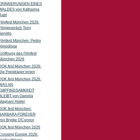
ERINNERUNGEN EINES
WALDES von Katharina
Rabl
Filmfest München 2026:
Filmgespräch Tony
Servillo
Filmfest München: Pedro
Almodóvar
Eröffnung des Filmfest
München 2026
DOK.fest München 2026:
Die Preisträger:innen
DOK.fest München 2026:
WAS AN
EMPFINDSAMKKEIT
BLEIBT von Daniela
Magnani Hüller
DOK.fest München:
BARBARA FOREVER
von Brydie O'Connor
DOK.fest München 2026
Crossing Europe 2026: