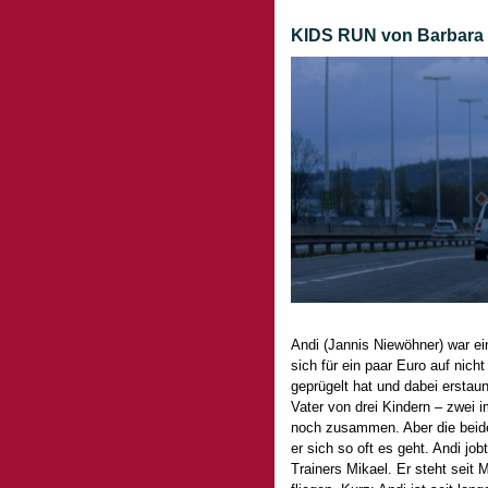
KIDS RUN von Barbara O
Andi (Jannis Niewöhner) war ein
sich für ein paar Euro auf nich
geprügelt hat und dabei erstau
Vater von drei Kindern – zwei i
noch zusammen. Aber die beid
er sich so oft es geht. Andi jo
Trainers Mikael. Er steht sei