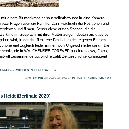
n mit einem Blumenkranz schaut selbstbewusst in eine Kamera
in paar Fragen über die Familie. Dann wechseln die Positionen und
terviewen und filmen. Schon diese ersten Szenen, die die
ls Kind im Gespräch mit ihrer Mutter zeigen, deuten an, dass es
ehen wird, in der das filmische Festhalten des eigenen Erlebens
s Schöne und zugleich leider immer noch Ungewöhnliche daran: Die
ienchronik, die in WALCHENSEE FOREVER aus Interviews, Fotos,
stvoll zusammengefügt wird, erzählt Zeitgeschichte konsequent
anna Ji Wonders (Berlinale 2020) " »
Autor:
Elvi Plitt
am 26.02.20 10:59
|
Permalink
|
Kommentare ( 0 )
Heldt (Berlinale 2020)