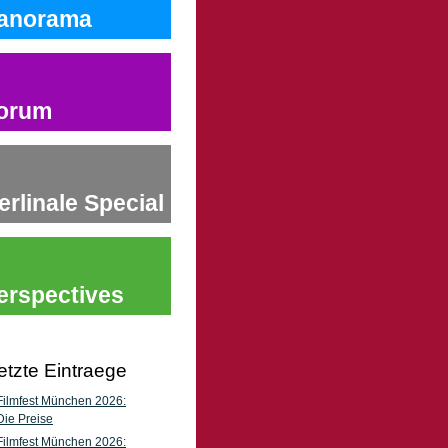
anorama
orum
erlinale Special
erspectives
etzte Eintraege
Filmfest München 2026:
Die Preise
Filmfest München 2026: