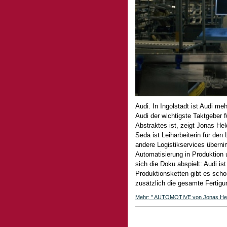
Audi. In Ingolstadt ist Audi me
Audi der wichtigste Taktgeber f
Abstraktes ist, zeigt Jonas 
Seda ist Leiharbeiterin für den 
andere Logistikservices überni
Automatisierung in Produktion 
sich die Doku abspielt: Audi is
Produktionsketten gibt es schon
zusätzlich die gesamte Fertigu
Mehr: " AUTOMOTIVE von Jonas Heldt