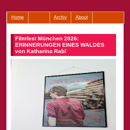
Home
Archiv
About
Filmfest München 2026:
ERINNERUNGEN EINES WALDES
von Katharina Rabl