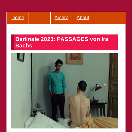
Home
Archiv
About
Berlinale 2023: PASSAGES von Ira
Sachs