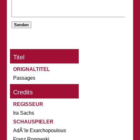
Titel
ORIGNALTITEL
Passages
Credits
REGISSEUR
Ira Sachs
SCHAUSPIELER
AdÃ¨le Exarchopoulous
Franz Rogowski