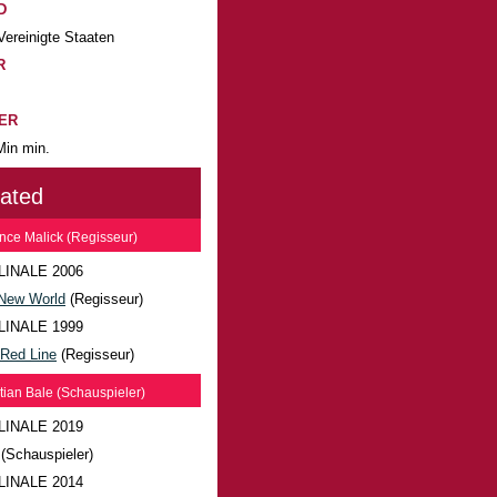
D
Vereinigte Staaten
R
ER
Min min.
lated
nce Malick (Regisseur)
LINALE 2006
New World
(Regisseur)
LINALE 1999
 Red Line
(Regisseur)
tian Bale (Schauspieler)
LINALE 2019
 (Schauspieler)
LINALE 2014