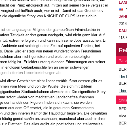
LAN
bricht der Prinz erfolgreich auf, mitten auf seiner Reise vergisst er
vergisst schließlich auch, wer er ist. Damit ist das Grundmotiv
 die eigentliche Story von KNIGHT OF CUPS lässt sich in
JAH
2014
) ist ein angesagtes Mitglied der glamourösen Filmindustrie in
DAU
tiver Tätigkeit er dort genau nachgeht, wird nicht ganz klar. Auf
118 
er tut, extrem erfolgreich und kann sich seine Jobs aussuchen. Er
m Ambiente und verbringt seine Zeit auf opulenten Parties, bei
Re
s. Dabei wird er stets von neuen wunderschönen Freundinnen
usleben aber nicht genießen und bleibt ein unbeteiligter
Terre
en fähig ist. Er leidet unter quälenden Erinnerungen aus seiner
h in endlosen Gedankenschleifen an seiner schwierigen
BER
 gescheiterten Liebesbeziehungen ab.
The 
d diese Geschichte nicht linear erzählt. Statt dessen gibt es
BER
hmen vom Meer und von der Wüste, die sich mit Bildern
Thin
gigantischer Stadtautobahnen abwechseln. Die eigentliche Story
, um sofort wieder von meditativen Landschaftsaufnahmen
Chris
ge der handelnden Figuren finden sich kaum, sie werden
immen aus dem Off ersetzt, die in geraunten Kommentaren
BER
n und den inneren Kampf der Hauptfigur begleiten. Die gewählten
Vice
i häufig genial schön anzuschauen, manchmal aber auch in ihrer
BER
zur Plattheit. Das alles ergibt ein poetisches und stellenweise