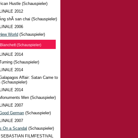
ican Hustle (Schauspieler)
LINALE 2012
Ã­ng shÃ­ san chai (Schauspieler)
LINALE 2006
New World
(Schauspieler)
Blanchett (Schauspieler)
LINALE 2014
Turning (Schauspieler)
LINALE 2014
Galapagos Affair: Satan Came to
 (Schauspieler)
LINALE 2014
Monuments Men (Schauspieler)
LINALE 2007
Good German
(Schauspieler)
LINALE 2007
s On a Scandal
(Schauspieler)
 SEBASTIAN FILMFESTIVAL