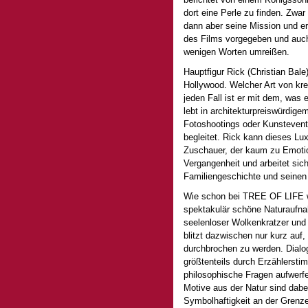
dort eine Perle zu finden. Zwar 
dann aber seine Mission und er 
des Films vorgegeben und auch
wenigen Worten umreißen.
Hauptfigur Rick (Christian Bale
Hollywood. Welcher Art von krea
jeden Fall ist er mit dem, was 
lebt in architekturpreiswürdige
Fotoshootings oder Kunstevent
begleitet. Rick kann dieses Lux
Zuschauer, der kaum zu Emotion
Vergangenheit und arbeitet sic
Familiengeschichte und seinen
Wie schon bei TREE OF LIFE wir
spektakulär schöne Naturaufna
seelenloser Wolkenkratzer und 
blitzt dazwischen nur kurz auf
durchbrochen zu werden. Dialo
größtenteils durch Erzählerst
philosophische Fragen aufwerfe
Motive aus der Natur sind dabe
Symbolhaftigkeit an der Grenze 