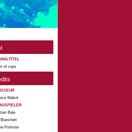
l
GNALTITEL
ht of cups
dits
ISSEUR
ence Malick
AUSPIELER
tian Bale
 Blanchett
lie Portman