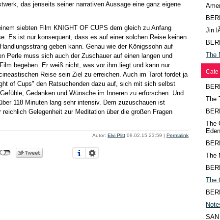
werk, das jenseits seiner narrativen Aussage eine ganz eigene
Amer
BER
 seinem siebten Film KNIGHT OF CUPS dem gleich zu Anfang
Jin l
e. Es ist nur konsequent, dass es auf einer solchen Reise keinen
BER
n Handlungsstrang geben kann. Genau wie der Königssohn auf
The 
en Perle muss sich auch der Zuschauer auf einen langen und
ilm begeben. Er weiß nicht, was vor ihm liegt und kann nur
Cate 
ineastischen Reise sein Ziel zu erreichen. Auch im Tarot fordet ja
ht of Cups" den Ratsuchenden dazu auf, sich mit sich selbst
BER
 Gefühle, Gedanken und Wünsche im Inneren zu erforschen. Und
The 
 über 118 Minuten lang sehr intensiv. Dem zuzuschauen ist
BER
reichlich Gelegenheit zur Meditation über die großen Fragen
The 
Eden
Autor:
Elvi Plitt
09.02.15 23:59
|
Permalink
BER
The 
BER
The 
BER
Note
SAN