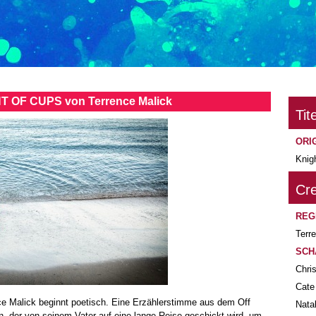
HT OF CUPS von Terrence Malick
Tite
ORI
Knig
Cre
REG
Terr
SCH
Chris
Cate
Malick beginnt poetisch. Eine Erzählerstimme aus dem Off
Nata
, der von seinem Vater auf eine lange Reise geschickt wird, um