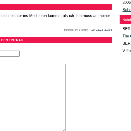
2006
Babe
ntlich leichter ins Meditieren kommst als ich. Ich muss an meiner
Natal
BER
Posted by Steffen |
10.02.15 21:36
The 
 DEN EINTRAG
BER
V Fo