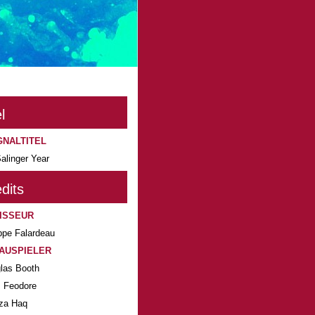
l
GNALTITEL
alinger Year
dits
ISSEUR
ippe Falardeau
AUSPIELER
las Booth
 Feodore
za Haq