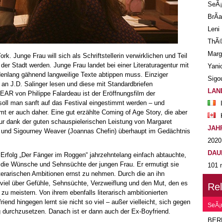
SeÃ¡
BrÃ­
Leni
ThÃ©
Marg
 Junge Frau will sich als Schriftstellerin verwirklichen und Teil
der Stadt werden. Junge Frau landet bei einer Literaturagentur mit
Yani
ndenlang gähnend langweilige Texte abtippen muss. Einziger
Sigo
t an J.D. Salinger lesen und diese mit Standardbriefen
LAN
R von Philippe Falardeau ist der Eröffnungsfilm der
 soll man sanft auf das Festival eingestimmt werden – und
 er auch daher. Eine gut erzählte Coming of Age Story, die aber
nur dank der guten schauspielerischen Leistung von Margaret
JAH
 und Sigourney Weaver (Joannas Chefin) überhaupt im Gedächtnis
2020
DAU
 Erfolg „Der Fänger im Roggen“ jahrzehntelang einfach abtauchte,
ür die Wünsche und Sehnsüchte der jungen Frau. Er ermutigt sie
101 
iterarischen Ambitionen ernst zu nehmen. Durch die an ihn
a viel über Gefühle, Sehnsüchte, Verzweiflung und den Mut, den es
Re
u meistern. Von ihrem ebenfalls literarisch ambitionierten
iend hingegen lernt sie nicht so viel – außer vielleicht, sich gegen
SeÃ¡
 durchzusetzen. Danach ist er dann auch der Ex-Boyfriend.
BER