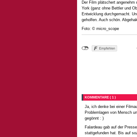
Der Film plätschert angenehm 
York (ganz ohne Bettler und Ob
Entwicklung durchgemacht. Und 
geholfen. Auch schön. Abgehakt
Foto: © micro_scope
KOMMENTARE ( 1 )
Ja, ich denke bei einer Film
Problemlagen von Mensch und 
gegönnt : )
Falardeau gab auf der Presse
stattgefunden hat. Bis auf so