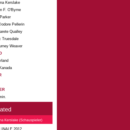
na Kerslake
an F. O'Byrne
 Parker
odore Pellerin
arete Qualley
c Truesdale
urney Weaver
D
Irland
Kanada
R
ER
min.
lated
na Kerslake (Schauspieler)
LINALE 2012