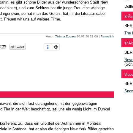
dahin, es gibt schöne Bilder aus der wunderschönen Stadt New
Doll
dachlose), und zum Schluss hat die junge Frau eine wichtige
irgendwie, so hat man das Gefühl, hat ihr die Literatur dabei
BrÃ­a
. Freuen wir uns auf weitere Filme.
BER
The I
Autor:
Tiziana Zugaro
20.02.20 21:00
|
Permalink
ThÃ©o
BER
Neve
(Sch
Sigo
BER
Sno
auswahl, die sich fast durchgehend mit den gegenwärtigen
Tier in der Welt beschäftigt, sei uns ein wenig Licht im Dunkel
konferenz zu, dass ein Großteil der Aufnahmen in Montreal
ziale Mißstände, hat er also die richtigen New York Bilder getroffen