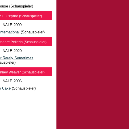
house (Schauspieler)
n F. O'Byrne (Schauspieler)
LINALE 2009
nternational
(Schauspieler)
dore Pellerin (Schauspieler)
LINALE 2020
r Rarely Sometimes
auspieler)
urney Weaver (Schauspieler)
LINALE 2006
w Cake
(Schauspieler)