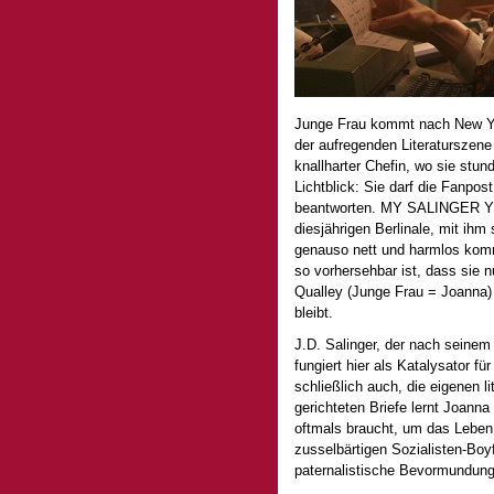
Junge Frau kommt nach New York.
der aufregenden Literaturszene 
knallharter Chefin, wo sie stu
Lichtblick: Sie darf die Fanpos
beantworten. MY SALINGER YEA
diesjährigen Berlinale, mit ihm
genauso nett und harmlos kommt
so vorhersehbar ist, dass sie 
Qualley (Junge Frau = Joanna)
bleibt.
J.D. Salinger, der nach seinem
fungiert hier als Katalysator f
schließlich auch, die eigenen l
gerichteten Briefe lernt Joann
oftmals braucht, um das Leben z
zusselbärtigen Sozialisten-Boyfr
paternalistische Bevormundung