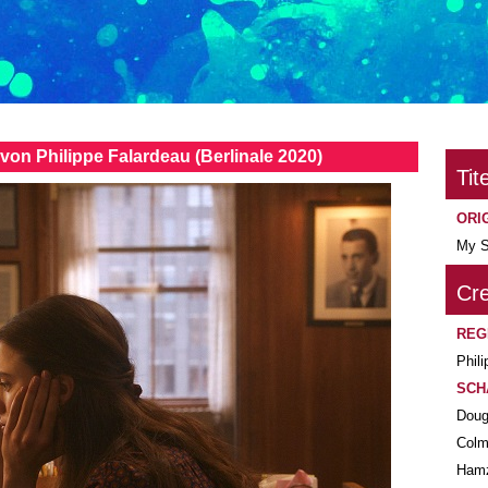
 Philippe Falardeau (Berlinale 2020)
Tite
ORI
My S
Cre
REG
Phil
SCH
Doug
Colm
Ham