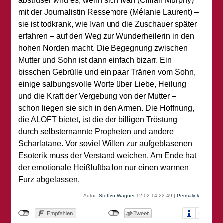
abstruser wird es, wenn sich Ivan (Cillian Murphy)
mit der Journalistin Ressemore (Mélanie Laurent) –
sie ist todkrank, wie Ivan und die Zuschauer später
erfahren – auf den Weg zur Wunderheilerin in den
hohen Norden macht. Die Begegnung zwischen
Mutter und Sohn ist dann einfach bizarr. Ein
bisschen Gebrülle und ein paar Tränen vom Sohn,
einige salbungsvolle Worte über Liebe, Heilung
und die Kraft der Vergebung von der Mutter –
schon liegen sie sich in den Armen. Die Hoffnung,
die ALOFT bietet, ist die der billigen Tröstung
durch selbsternannte Propheten und andere
Scharlatane. Vor soviel Willen zur aufgeblasenen
Esoterik muss der Verstand weichen. Am Ende hat
der emotionale Heißluftballon nur einen warmen
Furz abgelassen.
Autor:
Steffen Wagner
12.02.14 22:49
|
Permalink