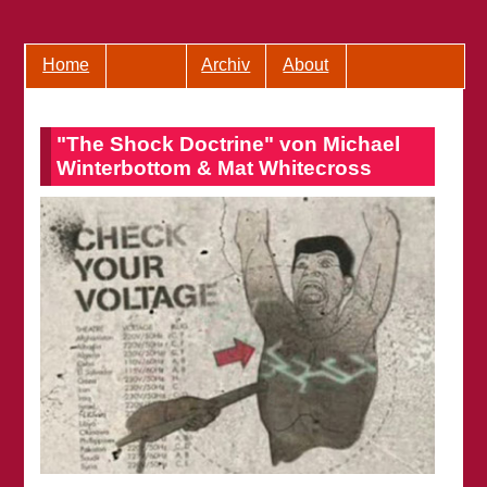
Home
Archiv
About
"The Shock Doctrine" von Michael
Winterbottom & Mat Whitecross