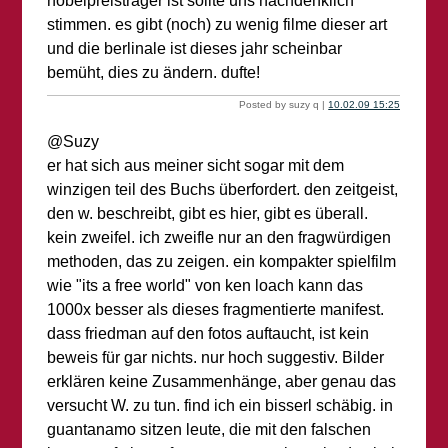
nobelpreisträger ist sollte uns nachdenklich
stimmen. es gibt (noch) zu wenig filme dieser art
und die berlinale ist dieses jahr scheinbar
bemüht, dies zu ändern. dufte!
Posted by suzy q |
10.02.09 15:25
@Suzy
er hat sich aus meiner sicht sogar mit dem
winzigen teil des Buchs überfordert. den zeitgeist,
den w. beschreibt, gibt es hier, gibt es überall.
kein zweifel. ich zweifle nur an den fragwürdigen
methoden, das zu zeigen. ein kompakter spielfilm
wie "its a free world" von ken loach kann das
1000x besser als dieses fragmentierte manifest.
dass friedman auf den fotos auftaucht, ist kein
beweis für gar nichts. nur hoch suggestiv. Bilder
erklären keine Zusammenhänge, aber genau das
versucht W. zu tun. find ich ein bisserl schäbig. in
guantanamo sitzen leute, die mit den falschen