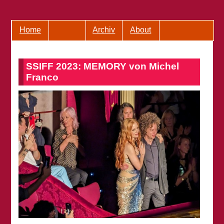
Home
Archiv
About
SSIFF 2023: MEMORY von Michel
Franco