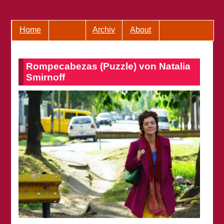
Home
Archiv
About
Rompecabezas (Puzzle) von Natalia
Smirnoff