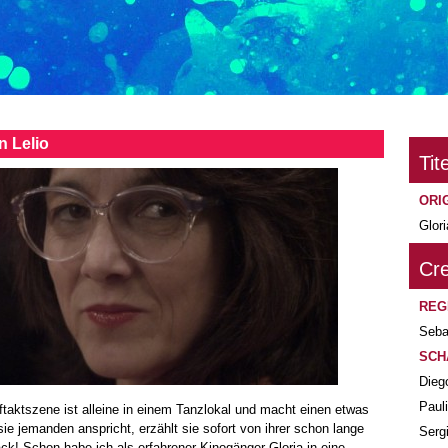
 Lelio
Tite
ORI
Glori
Cre
REG
Seba
SCH
Dieg
Paul
 Auftaktszene ist alleine in einem Tanzlokal und macht einen etwas
e jemanden anspricht, erzählt sie sofort von ihrer schon lange
Serg
k! Schon habe ich als erfahrener Kinogänger Gloria in eine