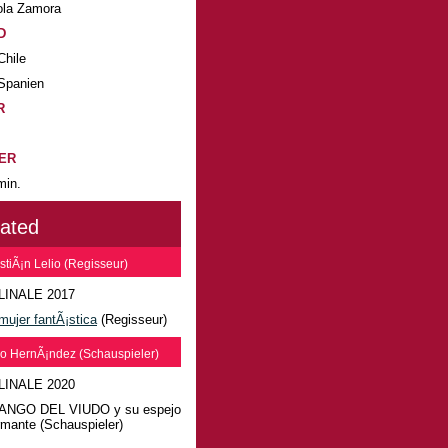
ola Zamora
D
Chile
Spanien
R
ER
min.
lated
tiÃ¡n Lelio (Regisseur)
LINALE 2017
mujer fantÃ¡stica
(Regisseur)
io HernÃ¡ndez (Schauspieler)
LINALE 2020
ANGO DEL VIUDO y su espejo
rmante (Schauspieler)