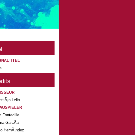
l
GNALTITEL
a
dits
ISSEUR
stiÃ¡n Lelio
AUSPIELER
o Fontecilla
ina GarcÃ­a
io HernÃ¡ndez