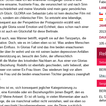
Fabi
ine einsame, frustrierte Frau, die verunsichert ist und nach Sinn
LAN
schränktheit und meine Vorurteile sind mein ganz persönliches
ch Glück: GLORIA von Sebastián Lelio ist kein deutscher Film mit
, sondern ein chilenischer Film. So entsteht eine lebendige,
sequent aus der Perspektive der Protagonistin erzählt wird.
JAH
ia gibt Gloria soviel Emotion und Echtheit, dass schon nach einer
ist auch ein Glücksfall für diese Berlinale.
2013
DAU
d auch, was Männer betrifft, ergreift sie auf den Tanzpartys, die
tiative. Doch, wie es im Leben eben so ist: Was andere Menschen
105 
en Einfluss. In Glorias Fall sind das ihre beiden erwachsenen
der über ihr wohnt und sie mit seinen lauten depressiven Anfällen
Re
Unterstützung an, besucht den Sohn, der offensichtlich
t die Mutter des kriselnden Nachbarn an. Aus einer von Glorias
Sebas
Beziehung: Rodolfo ist ebenfalls geschieden, sehr liebevoll, aber
chwer von seiner Ex-Frau lösen. Das wiederum liegt vor allem
BER
ene Frau und die beiden erwachsenen Töchter geradezu zwanghaft
Una 
t.
Serg
lms ist es, sich konsequent jeglicher Kategorisierung zu
BER
, eine Komödie oder ein Beziehungsfilm (einen Begriff, den es
? Meine Antwort: Er ist oft lustig, in vielen Momentan aber auch
EL T
defo
inge, die sie manchmal selbst nicht verstehen, weil sie eben so
mal geschieht Unvorhergesehenes, was die Dinge zusätzlich