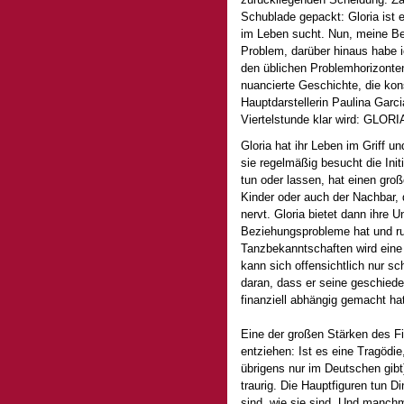
Schublade gepackt: Gloria ist e
im Leben sucht. Nun, meine Be
Problem, darüber hinaus habe i
den üblichen Problemhorizonten
nuancierte Geschichte, die kon
Hauptdarstellerin Paulina Garc
Viertelstunde klar wird: GLORIA 
Gloria hat ihr Leben im Griff un
sie regelmäßig besucht die Ini
tun oder lassen, hat einen groß
Kinder oder auch der Nachbar, 
nervt. Gloria bietet dann ihre 
Beziehungsprobleme hat und ruf
Tanzbekanntschaften wird eine 
kann sich offensichtlich nur s
daran, dass er seine geschied
finanziell abhängig gemacht ha
Eine der großen Stärken des Fi
entziehen: Ist es eine Tragödie
übrigens nur im Deutschen gibt)
traurig. Die Hauptfiguren tun D
sind, wie sie sind. Und manch