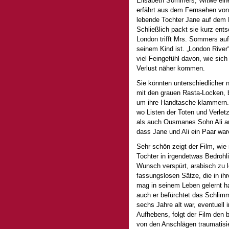
Elisabeth Sommers, Witwe eines
erfährt aus dem Fernsehen von 
lebende Tochter Jane auf dem H
Schließlich packt sie kurz ents
London trifft Mrs. Sommers au
seinem Kind ist. „London River
viel Feingefühl davon, wie si
Verlust näher kommen.
Sie könnten unterschiedlicher 
mit den grauen Rasta-Locken, 
um ihre Handtasche klammern. 
wo Listen der Toten und Verlet
als auch Ousmanes Sohn Ali a
dass Jane und Ali ein Paar wa
Sehr schön zeigt der Film, wie
Tochter in irgendetwas Bedrohl
Wunsch verspürt, arabisch zu le
fassungslosen Sätze, die in ih
mag in seinem Leben gelernt h
auch er befürchtet das Schlimm
sechs Jahre alt war, eventuell 
Aufhebens, folgt der Film den 
von den Anschlägen traumatisie