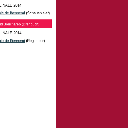
LINALE 2014
ie de lâennemi
(Schauspieler)
id Bouchareb (Drehbuch)
LINALE 2014
ie de lâennemi
(Regisseur)