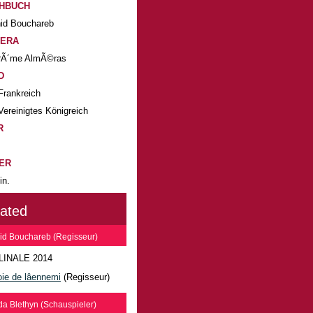
HBUCH
id Bouchareb
ERA
rÃ´me AlmÃ©ras
D
Frankreich
Vereinigtes Königreich
R
ER
in.
lated
id Bouchareb (Regisseur)
LINALE 2014
ie de lâennemi
(Regisseur)
a Blethyn (Schauspieler)