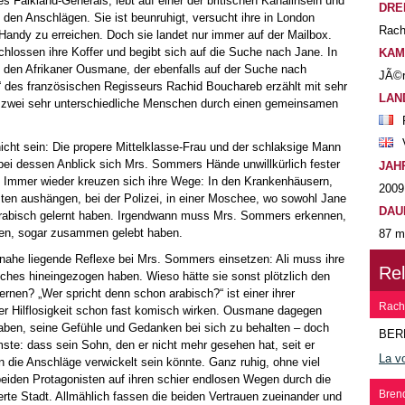
 Falkland-Generals, lebt auf einer der britischen Kanalinseln und
DRE
den Anschlägen. Sie ist beunruhigt, versucht ihre in London
Rach
andy zu erreichen. Doch sie landet nur immer auf der Mailbox.
chlossen ihre Koffer und begibt sich auf die Suche nach Jane. In
KAM
f den Afrikaner Ousmane, der ebenfalls auf der Suche nach
JÃ©
“ des französischen Regisseurs Rachid Bouchareb erzählt mit sehr
LAN
ch zwei sehr unterschiedliche Menschen durch einen gemeinsamen
nicht sein: Die propere Mittelklasse-Frau und der schlaksige Mann
bei dessen Anblick sich Mrs. Sommers Hände unwillkürlich fester
JAH
Immer wieder kreuzen sich ihre Wege: In den Krankenhäusern,
2009
zten aushängen, bei der Polizei, in einer Moschee, wo sowohl Jane
DAU
rabisch gelernt haben. Irgendwann muss Mrs. Sommers erkennen,
ren, sogar zusammen gelebt haben.
87 m
 nahe liegende Reflexe bei Mrs. Sommers einsetzen: Ali muss ihre
Re
iches hineingezogen haben. Wieso hätte sie sonst plötzlich den
rnen? „Wer spricht denn schon arabisch?“ ist einer ihrer
Rach
rer Hilflosigkeit schon fast komisch wirken. Ousmane dagegen
aben, seine Gefühle und Gedanken bei sich zu behalten – doch
BER
ste: dass sein Sohn, den er nicht mehr gesehen hat, seit er
La vo
in die Anschläge verwickelt sein könnte. Ganz ruhig, ohne viel
beiden Protagonisten auf ihren schier endlosen Wegen durch die
Brend
rte Stadt. Allmählich fassen die beiden Vertrauen zueinander und