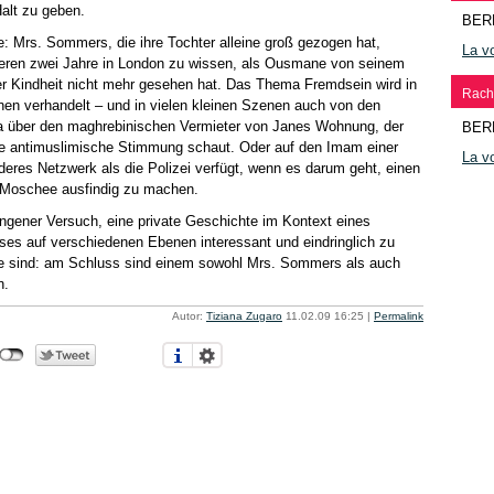
Halt zu geben.
BER
te: Mrs. Sommers, die ihre Tochter alleine groß gezogen hat,
La vo
deren zwei Jahre in London zu wissen, als Ousmane von seinem
ner Kindheit nicht mehr gesehen hat. Das Thema Fremdsein wird in
Rach
en verhandelt – und in vielen kleinen Szenen auch von den
a über den maghrebinischen Vermieter von Janes Wohnung, der
BER
e antimuslimische Stimmung schaut. Oder auf den Imam einer
La vo
eres Netzwerk als die Polizei verfügt, wenn es darum geht, einen
 Moschee ausfindig zu machen.
lungener Versuch, eine private Geschichte im Kontext eines
sses auf verschiedenen Ebenen interessant und eindringlich zu
sie sind: am Schluss sind einem sowohl Mrs. Sommers als auch
n.
Autor:
Tiziana Zugaro
11.02.09 16:25
|
Permalink