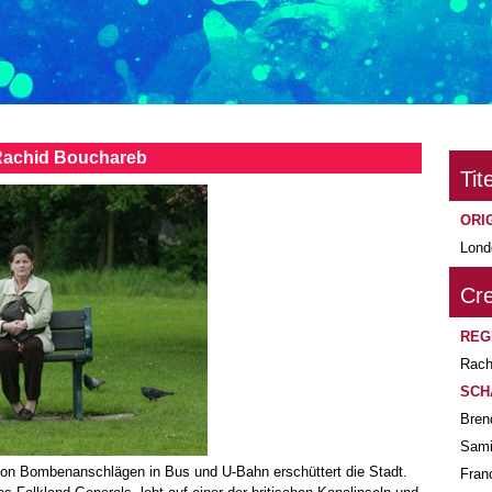
Rachid Bouchareb
Tite
ORI
Lond
Cre
REG
Rach
SCH
Bren
Sami
 von Bombenanschlägen in Bus und U-Bahn erschüttert die Stadt.
Fran