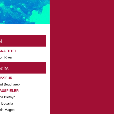
l
GNALTITEL
on River
dits
ISSEUR
id Bouchareb
AUSPIELER
da Blethyn
 Bouajila
cis Magee