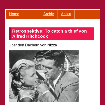
Home
Archiv
About
Retrospektive: To catch a thief von
Alfred Hitchcock
Über den Dächern von Nizza