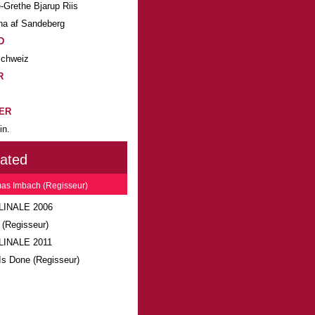
-Grethe Bjarup Riis
na af Sandeberg
D
chweiz
R
ER
in.
lated
as Imbach (Regisseur)
LINALE 2006
 (Regisseur)
LINALE 2011
Is Done (Regisseur)