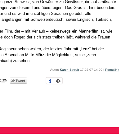
 die ganze Schweiz, von Gewässer zu Gewässer, die auf amüsante
ungen von diesem Land übersteigert. Das Gras ist hier besonders
r und es wird in unzähligen Sprachen geredet; alle
, angefangen mit Schweizerdeutsch, sowie Englisch, Türkisch,
ler Film, der – mit Verlaub – keineswegs ein Männerfilm ist, wie
s doch Roger, der sich stets treiben läßt, während die Frauen
egisseur sehen wollen, der letztes Jahr mit „Lenz“ bei der
 das Arsenal ab Mitte März die Möglichkeit, seine „zehn
Imbach) zu sehen.
Autor:
Karen Straub
17.02.07 14:09
|
Permalink