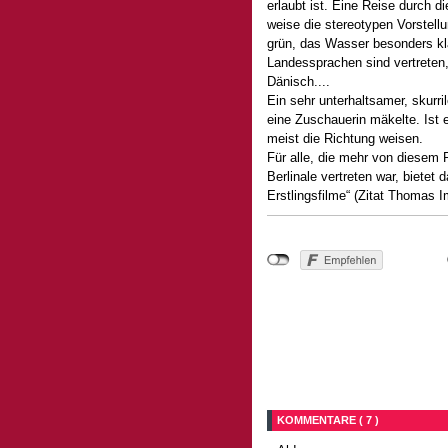
erlaubt ist. Eine Reise durch
weise die stereotypen Vorstell
grün, das Wasser besonders kla
Landessprachen sind vertreten
Dänisch....
Ein sehr unterhaltsamer, skurri
eine Zuschauerin mäkelte. Ist e
meist die Richtung weisen.
Für alle, die mehr von diesem R
Berlinale vertreten war, bietet
Erstlingsfilme“ (Zitat Thomas 
KOMMENTARE ( 7 )