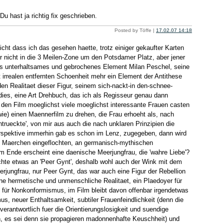
Du hast ja richtig fix geschrieben.
Posted by Töffe |
17.02.07 14:18
nicht dass ich das gesehen haette, trotz einiger gekaufter Karten
r nicht in die 3 Meilen-Zone um den Potsdamer Platz, aber jener
als unterhaltsames und gebrochenes Element Milan Peschel, seine
ht irrealen entfernten Schoenheit mehr ein Element der Antithese
en Realitaet dieser Figur, seinem sich-nackt-in den-schnee-
dies, eine Art Drehbuch, das ich als Regisseur genau dann
r den Film moeglichst viele moeglichst interessante Frauen casten
wie) einen Maennerfilm zu drehen, die Frau erhoeht als, nach
entrueckte', von mir aus auch die nach unklaren Prinzipien die
rspektive immerhin gab es schon im Lenz, zugegeben, dann wird
 Maerchen eingeflochten, an germanisch-mythischen
 Ende erscheint eine daenische Meerjungfrau, die 'wahre Liebe'?
ichte etwas an 'Peer Gynt', deshalb wohl auch der Wink mit dem
rjungfrau, nur Peer Gynt, das war auch eine Figur der Rebellion
ne hermetische und unmenschliche Realitaet, ein Plaedoyer für
, für Nonkonformismus, im Film bleibt davon offenbar irgendetwas
s, neuer Enthaltsamkeit, subtiler Frauenfeindlichkeit (denn die
 verantwortlich fuer die Orientierungslosigkeit und suendige
, es sei denn sie propagieren madonnenhafte Keuschheit) und