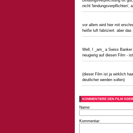
Bindungsverpflichtung ist gut
nicht 'bindungsverpflichten', 
vor allem wird hier mit ersc
heiße luft fabriziert. aber das
Well, I _am_ a Swiss Banker 
neugierig auf diesen Film - is
(dieser Film ist ja wirklich h
deutlicher werden sollen)
KOMMENTIERE DEN FILM ODER
Name:
Kommentar: