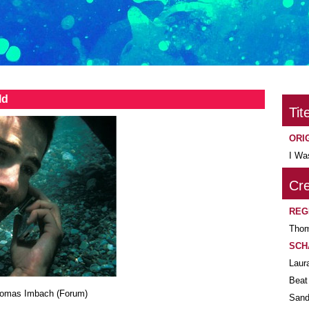
ld
Tite
ORI
I Wa
Cre
REG
Thom
SCH
Laur
Beat
homas Imbach (Forum)
Sand