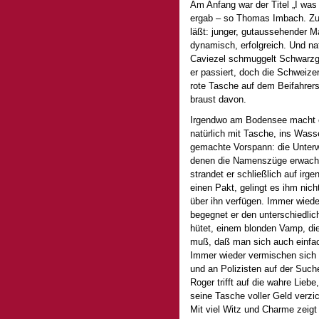
Am Anfang war der Titel „I was
ergab – so Thomas Imbach. Zumi
läßt: junger, gutaussehender 
dynamisch, erfolgreich. Und na
Caviezel schmuggelt Schwarzge
er passiert, doch die Schweizer
rote Tasche auf dem Beifahrers
braust davon.
Irgendwo am Bodensee macht er 
natürlich mit Tasche, ins Wass
gemachte Vorspann: die Unter
denen die Namenszüge erwachs
strandet er schließlich auf irge
einen Pakt, gelingt es ihm nich
über ihn verfügen. Immer wied
begegnet er den unterschiedlic
hütet, einem blonden Vamp, die 
muß, daß man sich auch einfach
Immer wieder vermischen sich d
und an Polizisten auf der Such
Roger trifft auf die wahre Liebe
seine Tasche voller Geld verzic
Mit viel Witz und Charme zeigt