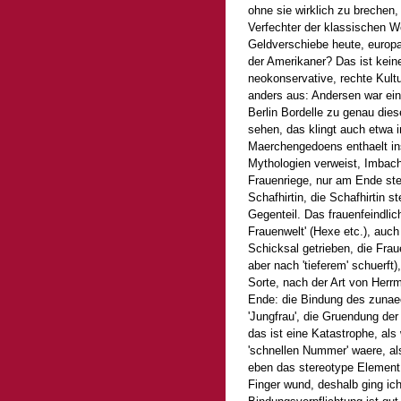
ohne sie wirklich zu brechen,
Verfechter der klassischen W
Geldverschiebe heute, europa
der Amerikaner? Das ist kein
neokonservative, rechte Kultu
anders aus: Andersen war ein 
Berlin Bordelle zu genau di
sehen, das klingt auch etwa 
Maerchengedoens enthaelt ins
Mythologien verweist, Imbach b
Frauenriege, nur am Ende ste
Schafhirtin, die Schafhirtin s
Gegenteil. Das frauenfeindlic
Frauenwelt' (Hexe etc.), auch
Schicksal getrieben, die Frau
aber nach 'tieferem' schuerft
Sorte, nach der Art von Herr
Ende: die Bindung des zunaec
'Jungfrau', die Gruendung der
das ist eine Katastrophe, als
'schnellen Nummer' waere, al
eben das stereotype Element 
Finger wund, deshalb ging ich