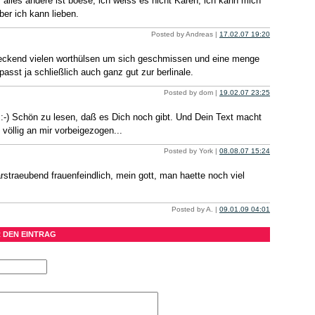
, alles andere ist boese, ich weiss es nicht Karen, ich kann mich
aber ich kann lieben.
Posted by Andreas |
17.02.07 19:20
hreckend vielen worthülsen um sich geschmissen und eine menge
 passt ja schließlich auch ganz gut zur berlinale.
Posted by dom |
19.02.07 23:25
:-) Schön zu lesen, daß es Dich noch gibt. Und Dein Text macht
t völlig an mir vorbeigezogen...
Posted by York |
08.08.07 15:24
aarstraeubend frauenfeindlich, mein gott, man haette noch viel
Posted by A. |
09.01.09 04:01
 DEN EINTRAG