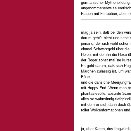
germanischer Mythenbildung, 
angenommenerweise erotisch
Frauen mit Flirtoption, aber i
mag ja sein, daß bei den ver
darum geht's nicht und sehe a
jemand, der sich wohl schon i
einmal Schwarzgeld über die 
Helen, mit der ihn die Hexe ü
der Roger sonst mal 'ne kurz
Es geht darum, daß sich Rog
Märchen zulässig ist, um wah
Böse ...
und die dänsiche Meerjungfra
mit Happy-End. Wenn man ber
phantasievolle, absurde Szen
alles so wahnsinnig tiefgründ
mit dem er sich dann doch üb
toller Wolkenformationen und
ja, aber Karen, das fragwürd