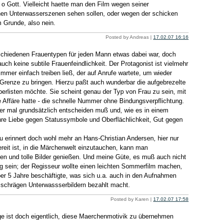
o Gott. Vielleicht haette man den Film wegen seiner
en Unterwasserszenen sehen sollen, oder wegen der schicken
m Grunde, also nein.
Posted by Andreas |
17.02.07 16:16
schiedenen Frauentypen für jeden Mann etwas dabei war, doch
uch keine subtile Frauenfeindlichkeit. Der Protagonist ist vielmehr
mmer einfach treiben ließ, der auf Anrufe wartete, um wieder
Grenze zu bringen. Hierzu paßt auch wunderbar die aufgebrezelte
berlisten möchte. Sie scheint genau der Typ von Frau zu sein, mit
e Affäre hatte - die schnelle Nummer ohne Bindungsverpflichtung.
er mal grundsätzlich entscheiden muß und, wie es in einem
re Liebe gegen Statussymbole und Oberflächlichkeit, Gut gegen
u erinnert doch wohl mehr an Hans-Christian Andersen, hier nur
eit ist, in die Märchenwelt einzutauchen, kann man
en und tolle Bilder genießen. Und meine Güte, es muß auch nicht
ig sein; der Regisseur wollte einen leichten Sommerfilm machen,
er 5 Jahre beschäftigte, was sich u.a. auch in den Aufnahmen
 schrägen Unterwassserbildern bezahlt macht.
Posted by Karen |
17.02.07 17:58
ige ist doch eigentlich, diese Maerchenmotivik zu übernehmen