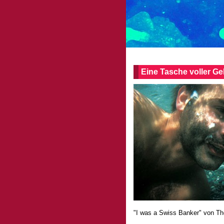
Eine Tasche voller Ge
"I was a Swiss Banker" von T