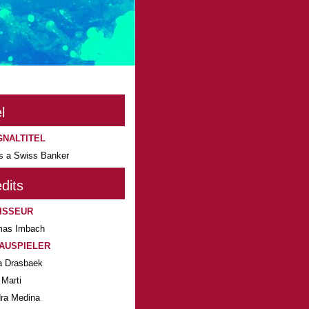
l
GNALTITEL
s a Swiss Banker
dits
ISSEUR
as Imbach
AUSPIELER
a Drasbaek
 Marti
ra Medina