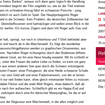
 a Swiss Banker“, woraus sich dann ganz logisch die Handlung
Anne
ndest beginnt der Film ungefähr so, wie es der Titel erahnen
Hele
Mann im schnieken Anzug fährt im schwarzen Porsche – jung,
LAN
türlich ist auch Geld im Spiel. Der Hauptprotagonist Roger
ld in die Schweiz. Kein Problem, die deutschen Zollbeamten hat
S
 Dienstbeflissenen sind hartnäckiger und wollen einen Blick in die
JAH
itz werfen. Ein kurzes Zögern und dann tritt Roger aufs Gas und
2007
DAU
halt, springt, nur noch in Unterhose und T-Shirt bekleidet aber
75 m
er und taucht ab in die Märchenwelt. Es folgt der wunderbar
wasserschlingpflanzen werden zu graphischen Ornamenten, aus
Re
en. Nachdem Roger richtungslos durch den Bodensee driftete,
ndeiner Insel, wo ihn eine Hexe freudig erwartet. Mit ihr schließt er
t, unter drei Frauen die wahre Liebe zu finden, so kann sie ganz
Thom
er aus einem anderen See quer durch die Schweiz entsteigend,
BER
hsten Frauen: einer Portugiesin, die eine Herde schwarzer Schafe
Lenz
nur sein Geld will und einer Palästinenserin, von der er lernen
 nur nett finden kann, ohne gleich miteinander flirten zu müssen.
BER
abei Fiktion und die reale Welt Rogers, etwa dadurch, daß ab
Day 
e nach ihm auftauchen. Schließlich gibt es ein Happy-End und
, verkörpert durch eine Art dänischer Meerjungfrau, für die er auf
htet.
 uns der Regisseur eine Märchenwelt, in der alles möglich und