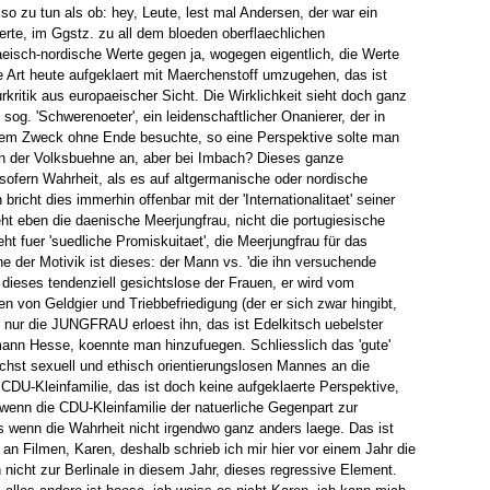
 so zu tun als ob: hey, Leute, lest mal Andersen, der war ein
erte, im Ggstz. zu all dem bloeden oberflaechlichen
eisch-nordische Werte gegen ja, wogegen eigentlich, die Werte
e Art heute aufgeklaert mit Maerchenstoff umzugehen, das ist
rkritik aus europaeischer Sicht. Die Wirklichkeit sieht doch ganz
sog. 'Schwerenoeter', ein leidenschaftlicher Onanierer, der in
esem Zweck ohne Ende besuchte, so eine Perspektive solte man
in der Volksbuehne an, aber bei Imbach? Dieses ganze
ofern Wahrheit, als es auf altgermanische oder nordische
richt dies immerhin offenbar mit der 'Internationalitaet' seiner
ht eben die daenische Meerjungfrau, nicht die portugiesische
teht fuer 'suedliche Promiskuitaet', die Meerjungfrau für das
he der Motivik ist dieses: der Mann vs. 'die ihn versuchende
 dieses tendenziell gesichtslose der Frauen, er wird vom
en von Geldgier und Triebbefriedigung (der er sich zwar hingibt,
), nur die JUNGFRAU erloest ihn, das ist Edelkitsch uebelster
mann Hesse, koennte man hinzufuegen. Schliesslich das 'gute'
hst sexuell und ethisch orientierungslosen Mannes an die
 CDU-Kleinfamilie, das ist doch keine aufgeklaerte Perspektive,
 wenn die CDU-Kleinfamilie der natuerliche Gegenpart zur
s wenn die Wahrheit nicht irgendwo ganz anders laege. Das ist
an Filmen, Karen, deshalb schrieb ich mir hier vor einem Jahr die
 nicht zur Berlinale in diesem Jahr, dieses regressive Element.