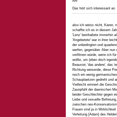
Ah!
Das hört sich interessant an. 
also ich weiss nicht, Karen, 
schaffte ich es in diesem Jah
'Lenz' beinhaltete immerhin 
'Angebetete' war in ihrer leic
der unbedingten und quaelend
werfen, gegenüber. Aber nun 
verfilmen würde, wenn ich fü
wollte, um (eben doch irgend
Beauvoir, 'das andere', das '
Richtung weisende, diese Pe
noch ein wenig germanisches
Schauplaetzen gedreht und am
Vielleicht erinnert die Gesch
Zaunpfahl der daenischen Mee
beider Geschlechter gegen ei
Liebe und sexuelle Befreiung
zwischen neo-Konservativismu
Frauen sind ja in Wirklichkeit
Verleitung [Adam] des Helden