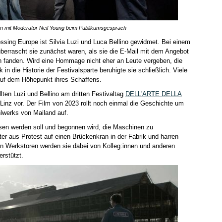
en mit Moderator Neil Young beim Publikumsgespräch
ossing Europe ist Silvia Luzi und Luca Bellino gewidmet. Bei einem
berrascht sie zunächst waren, als sie die E-Mail mit dem Angebot
h fanden. Wird eine Hommage nicht eher an Leute vergeben, die
 in die Historie der Festivalsparte beruhigte sie schließlich. Viele
auf dem Höhepunkt ihres Schaffens.
en Luzi und Bellino am dritten Festivaltag
DELL'ARTE DELLA
inz vor. Der Film von 2023 rollt noch einmal die Geschichte um
lwerks von Mailand auf.
en werden soll und begonnen wird, die Maschinen zu
iter aus Protest auf einen Brückenkran in der Fabrik und harren
en Werkstoren werden sie dabei von Kolleg:innen und anderen
erstützt.