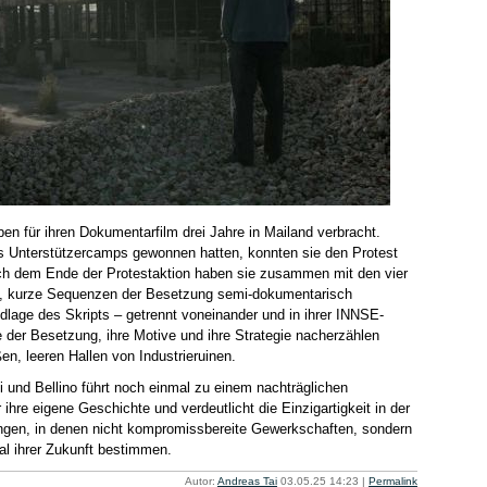
ben für ihren Dokumentarfilm drei Jahre in Mailand verbracht.
 Unterstützercamps gewonnen hatten, konnten sie den Protest
ch dem Ende der Protestaktion haben sie zusammen mit den vier
lt, kurze Sequenzen der Besetzung semi-dokumentarisch
dlage des Skripts – getrennt voneinander und in ihrer INNSE-
 der Besetzung, ihre Motive und ihre Strategie nacherzählen
ßen, leeren Hallen von Industrieruinen.
 und Bellino führt noch einmal zu einem nachträglichen
hre eigene Geschichte und verdeutlicht die Einzigartigkeit in der
gen, in denen nicht kompromissbereite Gewerkschaften, sondern
sal ihrer Zukunft bestimmen.
Autor:
Andreas Tai
03.05.25 14:23
|
Permalink