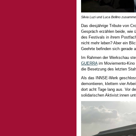
Silvia Luzi und Luca Bellino zusamm
Das diesjährige Tribute von Cr
Gespräch erzählen beide, wie ü
des Festivals in ihrem Postfac
nicht mehr leben? Aber ein Blick
Geehrte befinden sich gerade 
Im Rahmen der Werkschau stellt
GUERRA
im Moviemento-Kino L
die Besetzung des letzten Stah
Als das INNSE-Werk geschloss
demontieren, klettern vier Arbe
dort acht Tage lang aus. Vor d
solidarischen Aktivist:innen unt