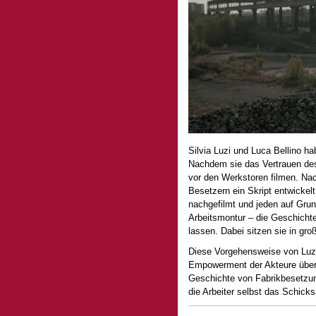
Silvia Luzi und Luca Bellino ha
Nachdem sie das Vertrauen des
vor den Werkstoren filmen. Na
Besetzern ein Skript entwicke
nachgefilmt und jeden auf Grun
Arbeitsmontur – die Geschichte
lassen. Dabei sitzen sie in gro
Diese Vorgehensweise von Luzi
Empowerment der Akteure über i
Geschichte von Fabrikbesetzun
die Arbeiter selbst das Schick